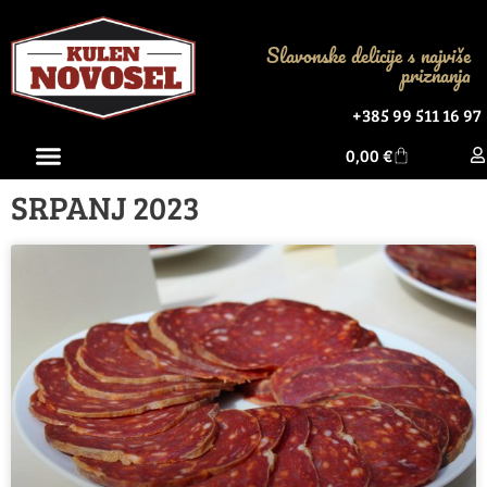
Slavonske delicije s najviše
priznanja
+385 99 511 16 97
0,00
€
SRPANJ 2023