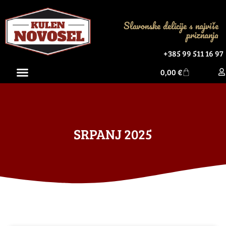
Slavonske delicije s najviše
priznanja
+385 99 511 16 97
0,00
€
SRPANJ 2025