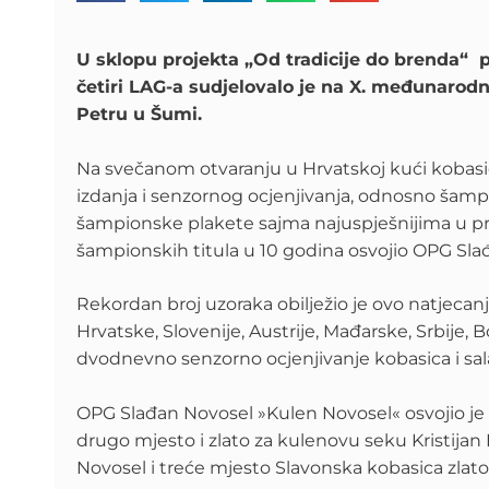
U sklopu projekta „Od tradicije do brenda“ 
četiri LAG-a sudjelovalo je na X. međunaro
Petru u Šumi.
Na svečanom otvaranju u Hrvatskoj kući kobas
izdanja i senzornog ocjenjivanja, odnosno šampio
šampionske plakete sajma najuspješnijima u pro
šampionskih titula u 10 godina osvojio OPG Sla
Rekordan broj uzoraka obilježio je ovo natjecanj
Hrvatske, Slovenije, Austrije, Mađarske, Srbije, 
dvodnevno senzorno ocjenjivanje kobasica i sa
OPG Slađan Novosel »Kulen Novosel« osvojio j
drugo mjesto i zlato za kulenovu seku Kristija
Novosel i treće mjesto Slavonska kobasica zlato 