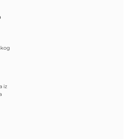
a
skog
 iz
a