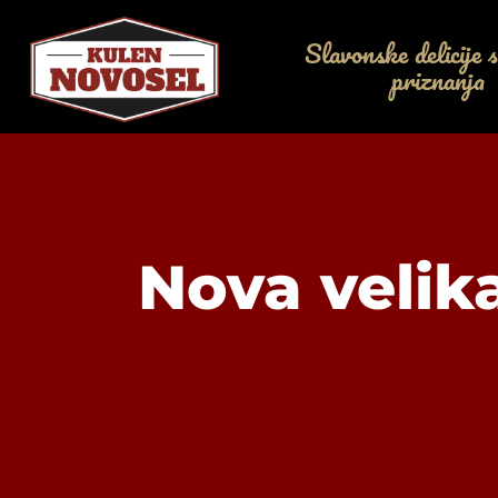
Slavonske delicije s
priznanja
Nova velik