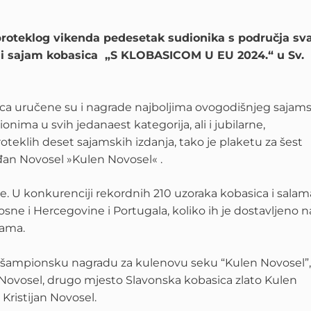
proteklog vikenda pedesetak sudionika s područja sv
dni sajam kobasica „S KLOBASICOM U EU 2024.“ u Sv.
ica uručene su i nagrade najboljima ovogodišnjeg sajam
nima u svih jedanaest kategorija, ali i jubilarne,
teklih deset sajamskih izdanja, tako je plaketu za šest
đan Novosel »Kulen Novosel« .
e. U konkurenciji rekordnih 210 uzoraka kobasica i salama
Bosne i Hercegovine i Portugala, koliko ih je dostavljeno n
lama.
e šampionsku nagradu za kulenovu seku “Kulen Novosel”,
n Novosel, drugo mjesto Slavonska kobasica zlato Kulen
Kristijan Novosel.