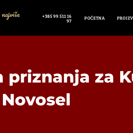
 najviše
+385 99 511 16
POČETNA
PROIZV
97
a priznanja za 
Novosel