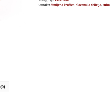
Kategorija:
Proizvodi
Oznake:
dimljena kračica
,
slavonska delicija
,
suho
(0)