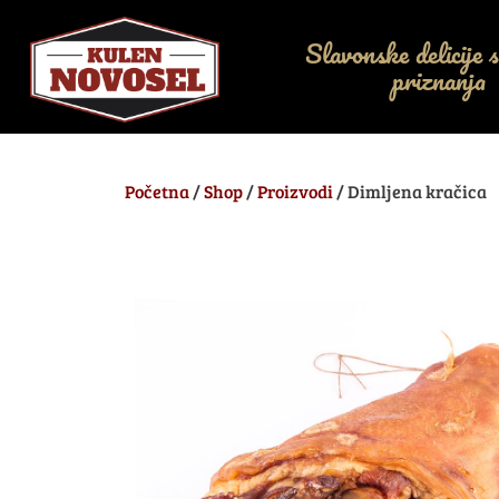
Slavonske delicije s
priznanja
Početna
/
Shop
/
Proizvodi
/ Dimljena kračica