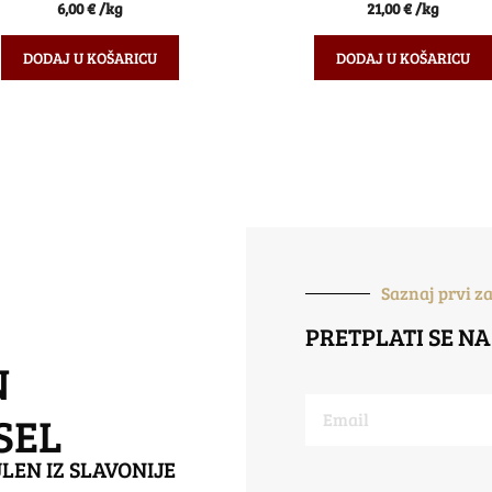
0
0
6,00
€
/kg
21,00
€
/kg
o
o
d
d
5
5
DODAJ U KOŠARICU
DODAJ U KOŠARICU
Saznaj prvi z
PRETPLATI SE NA
N
SEL
LEN IZ SLAVONIJE