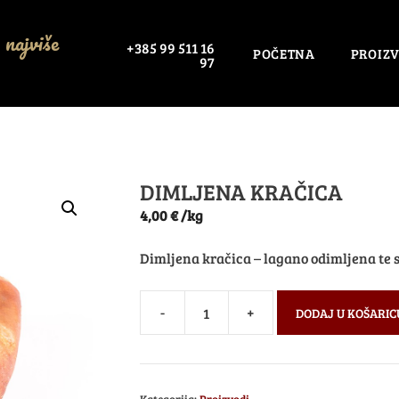
 najviše
+385 99 511 16
POČETNA
PROIZV
97
DIMLJENA KRAČICA
4,00
€
/kg
Dimljena kračica – lagano odimljena te sl
-
+
DODAJ U KOŠARIC