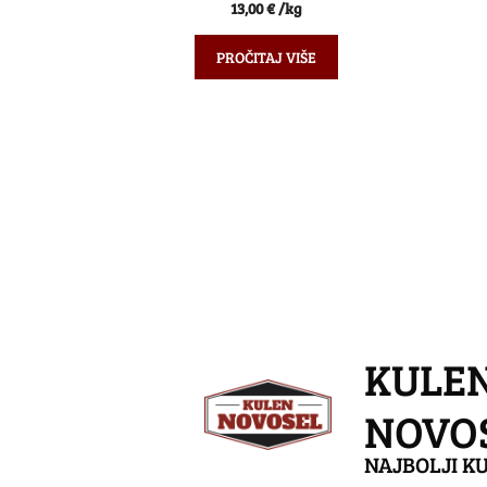
0
13,00
€
/kg
o
d
5
PROČITAJ VIŠE
KULE
NOVO
NAJBOLJI KU