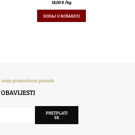
0
18,00
€
/kg
o
d
5
DODAJ U KOŠARICU
a naše promotivne ponude
 OBAVIJESTI
PRETPLATI
SE