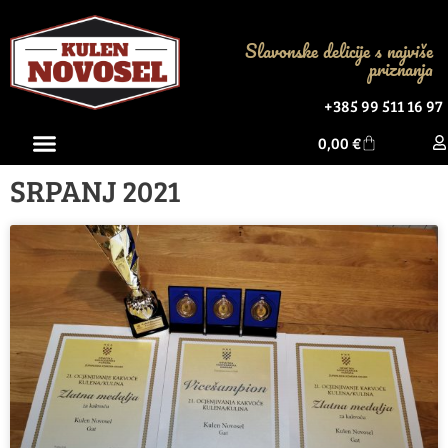
Slavonske delicije s najviše
priznanja
+385 99 511 16 97
0,00
€
SRPANJ 2021