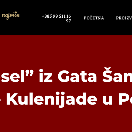
 najviše
+385 99 511 16
POČETNA
PROIZV
97
sel” iz Gata Š
 Kulenijade u P