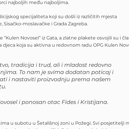
orci najboljih među najboljima.
ijskog specijaliteta koji su došli iz različitih mjesta
čke, Sisačko-moslavačke i Grada Zagreba.
ulen Novosel” iz Gata, a zlatne plakete osvojili su i čl
rasla djeca koja su aktivna u redovnom radu OPG Kulen Nov
vo, tradicija i trud, ali i mladost redovno
jima. To nam je svima dodatan poticaj i
ati i nastaviti proizvodnju prema našem
tu
.
vosel i ponosan otac Fides i Kristijana.
ima u subotu u Šetališnoj zoni u Požegi. Svi posjetitelji 