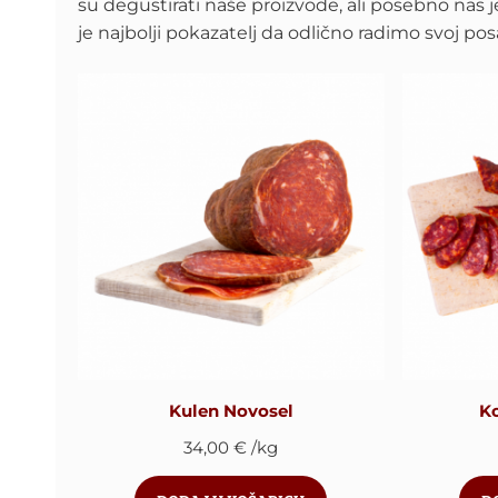
su degustirati naše proizvode, ali posebno nas 
je najbolji pokazatelj da odlično radimo svoj pos
Kulen Novosel
K
34,00
€
/kg