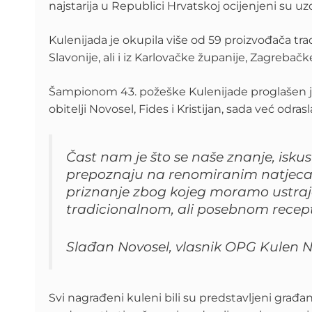
najstarija u Republici Hrvatskoj ocijenjeni su uz
Kulenijada je okupila više od 59 proizvođača tradic
Slavonije, ali i iz Karlovačke županije, Zagreba
Šampionom 43. požeške Kulenijade proglašen je “K
obitelji Novosel, Fides i Kristijan, sada već od
Čast nam je što se naše znanje, iskust
prepoznaju na renomiranim natjecan
priznanje zbog kojeg moramo ustraj
tradicionalnom, ali posebnom recep
Slađan Novosel, vlasnik OPG Kulen No
Svi nagrađeni kuleni bili su predstavljeni građan