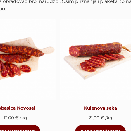
je obradovao broj narudžbi. Osim priznanja i plaketa, to 
ao.
obasica Novosel
Kulenova seka
13,00
€
/kg
21,00
€
/kg