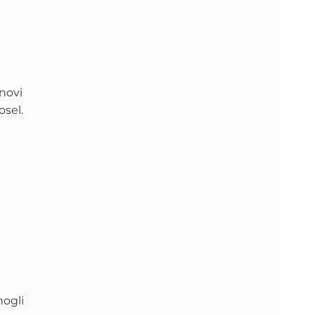
anovi
osel.
mogli