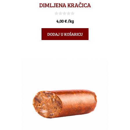
DIMLJENA KRAČICA
0
4,00
€
/kg
o
d
5
DODAJ U KOŠARICU