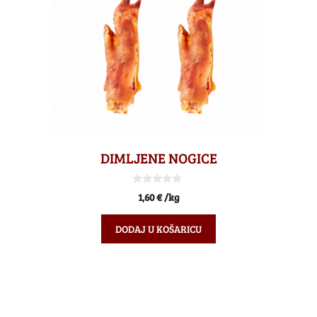
DIMLJENE NOGICE
0
1,60
€
/kg
o
d
5
DODAJ U KOŠARICU