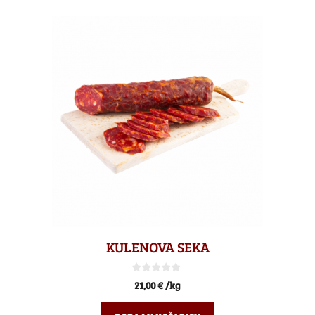
KULENOVA SEKA
0
21,00
€
/kg
o
d
5