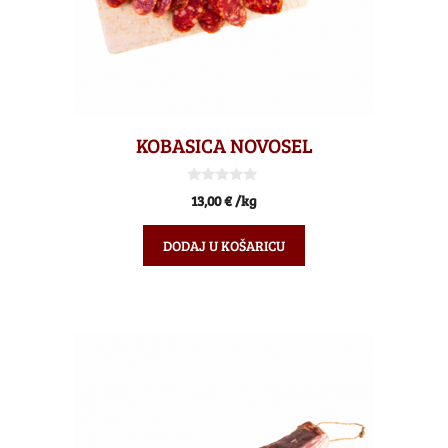
KOBASICA NOVOSEL
0
13,00
€
/kg
o
d
5
DODAJ U KOŠARICU