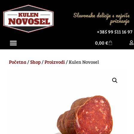
Slavonske delicije s najviše
priznanja
+385 99 511 16 97
0,00
€
Početna
/
Shop
/
Proizvodi
/ Kulen Novosel