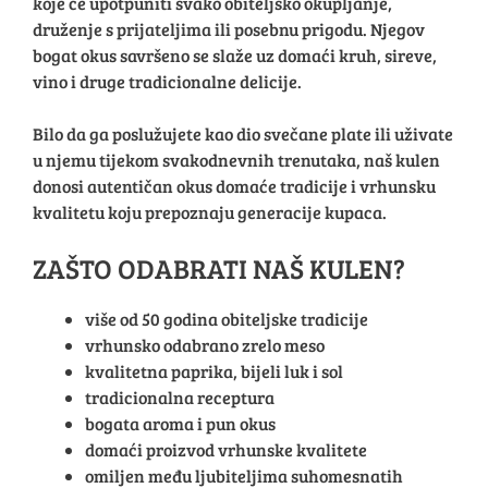
koje će upotpuniti svako obiteljsko okupljanje,
druženje s prijateljima ili posebnu prigodu. Njegov
bogat okus savršeno se slaže uz domaći kruh, sireve,
vino i druge tradicionalne delicije.
Bilo da ga poslužujete kao dio svečane plate ili uživate
u njemu tijekom svakodnevnih trenutaka, naš kulen
donosi autentičan okus domaće tradicije i vrhunsku
kvalitetu koju prepoznaju generacije kupaca.
ZAŠTO ODABRATI NAŠ KULEN?
više od 50 godina obiteljske tradicije
vrhunsko odabrano zrelo meso
kvalitetna paprika, bijeli luk i sol
tradicionalna receptura
bogata aroma i pun okus
domaći proizvod vrhunske kvalitete
omiljen među ljubiteljima suhomesnatih