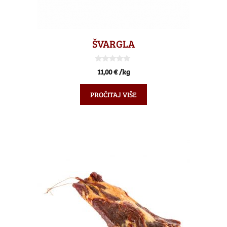
ŠVARGLA
0
11,00
€
/kg
o
d
5
PROČITAJ VIŠE