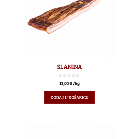
SLANINA
0
13,00
€
/kg
o
d
5
DODAJ U KOŠARICU