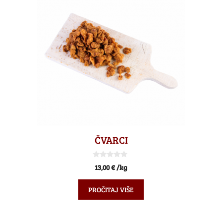
ČVARCI
0
13,00
€
/kg
o
d
5
PROČITAJ VIŠE