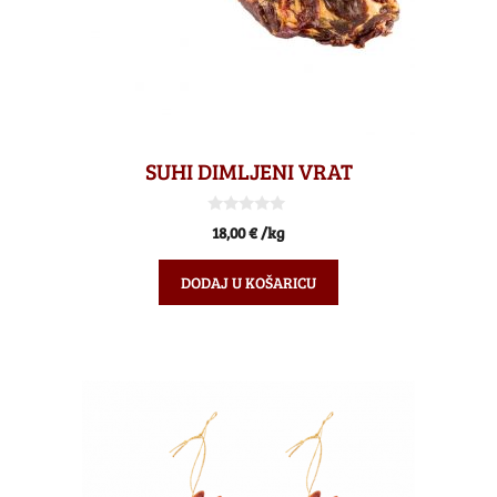
SUHI DIMLJENI VRAT
0
18,00
€
/kg
o
d
5
DODAJ U KOŠARICU