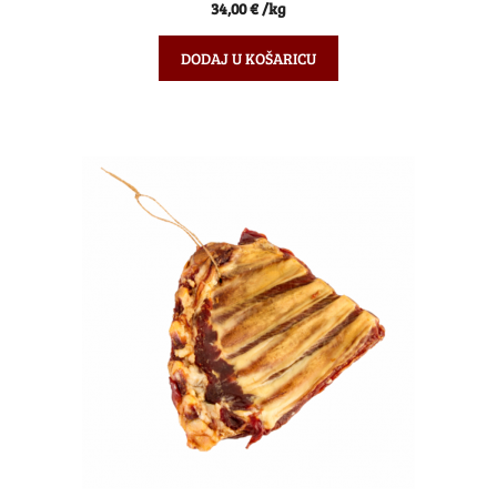
0
34,00
€
/kg
o
d
5
DODAJ U KOŠARICU