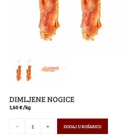
DIMLJENE NOGICE
1,60
€
/kg
-
+
DODAJ U KOŠARICU