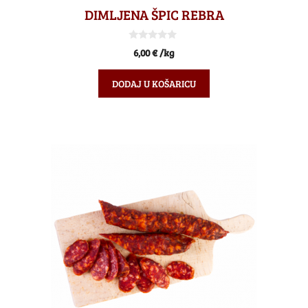
DIMLJENA ŠPIC REBRA
0
6,00
€
/kg
o
d
5
DODAJ U KOŠARICU