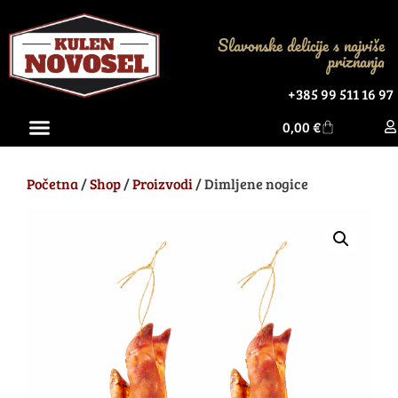
Slavonske delicije s najviše
priznanja
+385 99 511 16 97
0,00
€
Početna
/
Shop
/
Proizvodi
/ Dimljene nogice