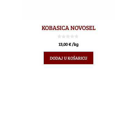
KOBASICA NOVOSEL
0
13,00
€
/kg
o
d
5
DODAJ U KOŠARICU